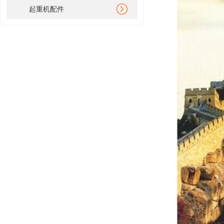
起重机配件