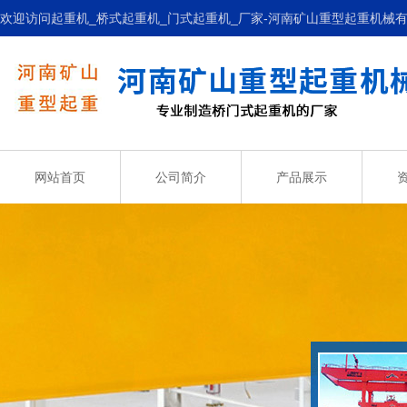
欢迎访问起重机_桥式起重机_门式起重机_厂家-河南矿山重型起重机械
网站首页
公司简介
产品展示