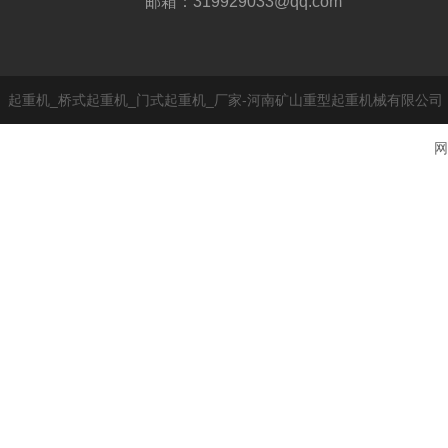
邮箱：319929033@qq.com
起重机_桥式起重机_门式起重机_厂家-河南矿山重型起重机械有限公
网