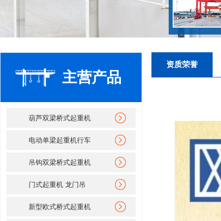
资质荣誉
主营产品
葫芦双梁桥式起重机
电动单梁起重机行车
吊钩双梁桥式起重机
门式起重机 龙门吊
新型欧式桥式起重机