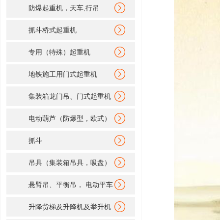
防爆起重机，天车,行吊
抓斗桥式起重机
专用（特殊）起重机
地铁施工用门式起重机
集装箱龙门吊、门式起重机
电动葫芦（防爆型，欧式）
抓斗
吊具（集装箱吊具，吸盘）
悬臂吊、平衡吊， 电动平车
升降货梯及升降机及举升机