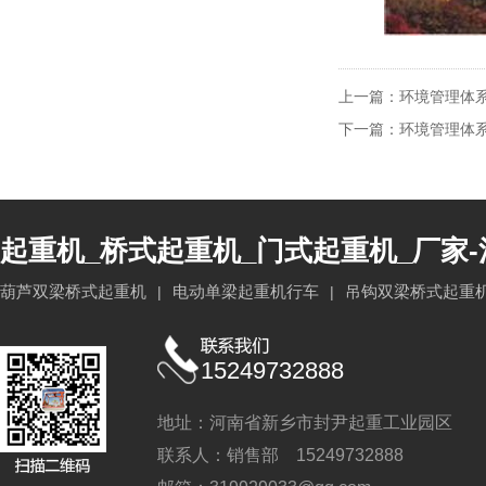
上一篇：
环境管理体
下一篇：
环境管理体
起重机_桥式起重机_门式起重机_厂家
葫芦双梁桥式起重机
电动单梁起重机行车
吊钩双梁桥式起重
|
|
15249732888
地址：河南省新乡市封尹起重工业园区
联系人：销售部 15249732888