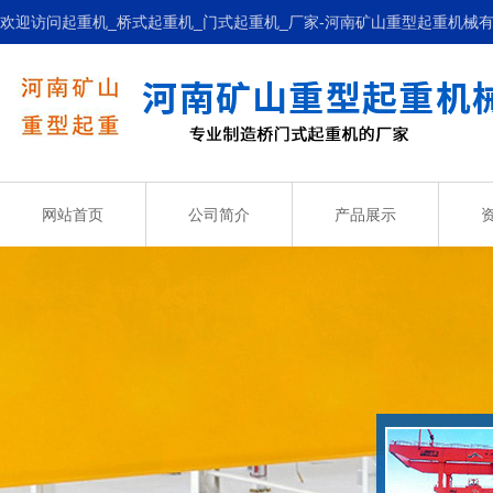
欢迎访问起重机_桥式起重机_门式起重机_厂家-河南矿山重型起重机械
网站首页
公司简介
产品展示