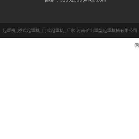
起重机_桥式起重机_门式起重机_厂家-河南矿山重型起重机械有限公
网