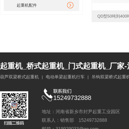
起重机配件
QD型50吨到40
起重机_桥式起重机_门式起重机_厂家
葫芦双梁桥式起重机
电动单梁起重机行车
吊钩双梁桥式起重
|
|
15249732888
地址：河南省新乡市封尹起重工业园区
联系人：销售部 15249732888
邮箱：319929033@qq.com