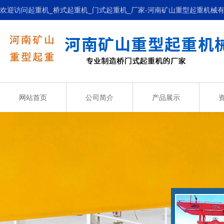
欢迎访问起重机_桥式起重机_门式起重机_厂家-河南矿山重型起重机械
网站首页
公司简介
产品展示