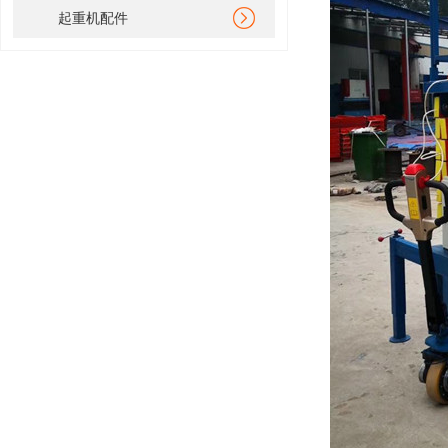
起重机配件