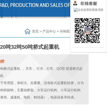
首页
>
产品中心
>
吊钩双梁桥式起重机
吨20吨32吨50吨桥式起重机
询价
钩桥式起重机 ， 天车， 行吊，行车、QD型 双梁桥式起
重机
属于常用型，体积大、自重重、没有欧式起重机轻便，分为
主钩和副钩，主要由桥架、大车运行机构、小车运行机构
（卷筒、减速机、电机、制动器），电器设备等组成。