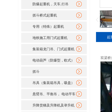
防爆起重机，天车,行吊
抓斗桥式起重机
专用（特殊）起重机
起
地铁施工用门式起重机
集装箱龙门吊、门式起重机
双梁桥
电动葫芦（防爆型，欧式）
抓斗
吊具（集装箱吊具，吸盘）
悬臂吊、平衡吊， 电动平车
升降货梯及升降机及举升机