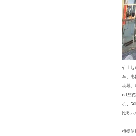
矿山起
车、电
动器、
qd型
机、5
比欧式
根据使