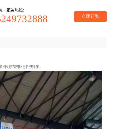
5249732888
立即订购
者外观结构区别很明显。