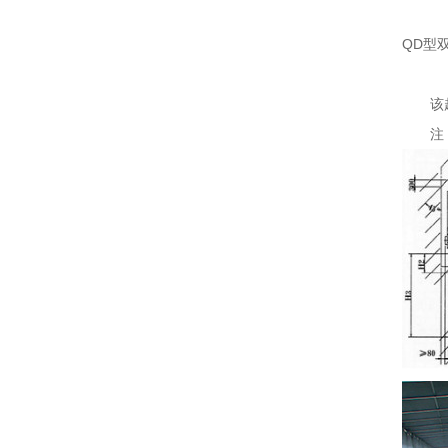
QD型
该起重
注：H