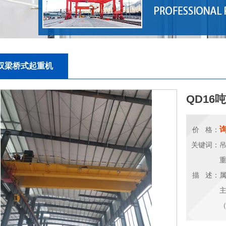
双梁桥式起重机
QD16
价 格：
关键词：
吊
描 述：