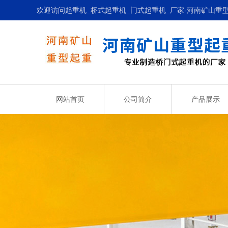
欢迎访问起重机_桥式起重机_门式起重机_厂家-河南矿山重
网站首页
公司简介
产品展示