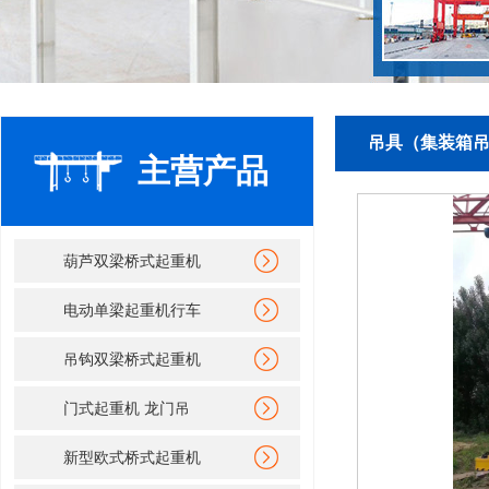
吊具（集装箱
主营产品
葫芦双梁桥式起重机
电动单梁起重机行车
吊钩双梁桥式起重机
门式起重机 龙门吊
新型欧式桥式起重机