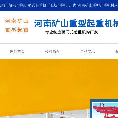
欢迎访问起重机_桥式起重机_门式起重机_厂家-河南矿山重型起重机械
网站首页
公司简介
产品展示