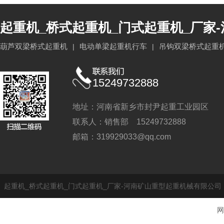
起重机_桥式起重机_门式起重机_厂家
葫芦双梁桥式起重机
电动单梁起重机行车
吊钩双梁桥式起重
|
|
15249732888
地址：河南省新乡市封尹起重工业园区
联系人：销售部 15249732888
邮箱：319929033@qq.com
起重机_桥式起重机_门式起重机_厂家-河南矿山重型起重机械有限公
网