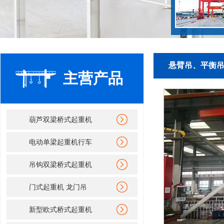
悬臂吊、平衡吊
主营产品
葫芦双梁桥式起重机
电动单梁起重机行车
吊钩双梁桥式起重机
门式起重机 龙门吊
新型欧式桥式起重机