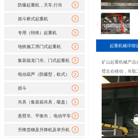
防爆起重机，天车,行吊
抓斗桥式起重机
专用（特殊）起重机
起重机械详细
地铁施工用门式起重机
集装箱龙门吊、门式起重机
矿山起重机械产品
臂左右移动，吊取
电动葫芦（防爆型，欧式）
抓斗
吊具（集装箱吊具，吸盘）
悬臂吊、平衡吊， 电动平车
升降货梯及升降机及举升机